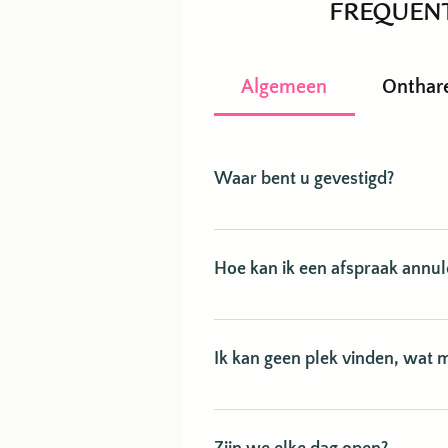
FREQUENT
Algemeen
Onthar
Waar bent u gevestigd?
Amsterdam Oost, aan de Midden
Hoe kan ik een afspraak annul
U kunt uw afspraak kosteloos annu
WhatsApp (+31626628800). Annule
Ik kan geen plek vinden, wat 
We helpen u graag bij het vinden 
(+31626628800).