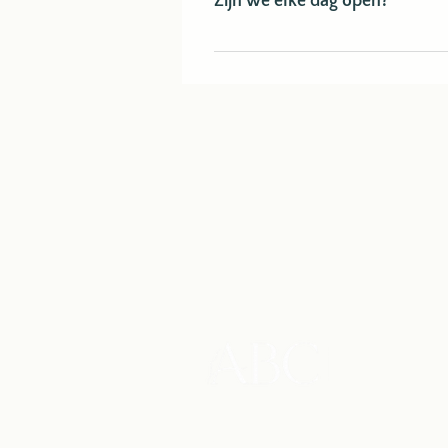
Zijn we elke dag open?
Wij zijn geopend van maandag tot
uur
CONTACT